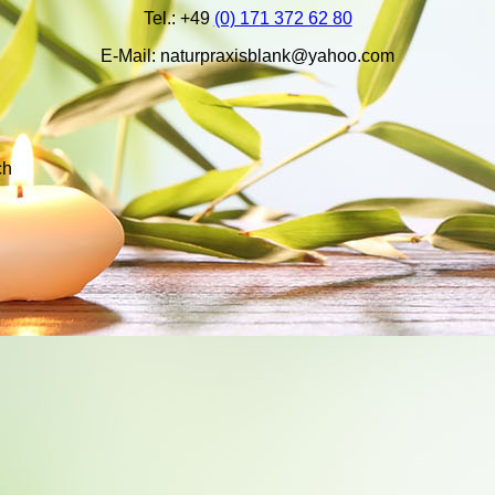
Tel.: +49
(0) 171 372 62 80
E-Mail: naturpraxisblank@yahoo.com
ch