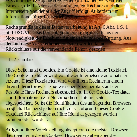
es sich um den Zeitpunkt des Seitenaufrufs, den verwendeten
Browser, die IP-Adresse des anfragenden Rechners und die
Internetseite von der aus der Zugriff erfolgt. Außerdem um
Informationen über Ihr Betriebssystem.
Rechtsgrundlage dieser Datenverarbeitung ist Art. 6 Abs. 1 S. 1
lit. f DSGVO. Das berechtigte Interesse ergibt sich aus der
Notwendigkeit der Erhebung für eine reibungslose Nutzung. Aus
den auf diese Weise erhobenen Daten werden keine
Rückschlüsse auf die verwendende Person gezogen.
2. Cookies
Diese Seite nutzt Cookies. Ein Cookie ist eine kleine Textdatei.
Die Cookie-Textdatei wird von dieser Internetseite automatisiert
erzeugt. Diese Textdateien wird von Ihrem Rechner in einem
ihrem Internetbrowser zugewiesenen Speicherplatz auf der
Festplatte Ihres Rechners abgespeichert. In der Cookie-Textdatei
sind Informationen zur Nutzung dieser Internetseite
abgespeichert. So ist die Identifikation des anfragenden Browsers
möglich. Das heißt jedoch nicht, dass aufgrund dieser Cookie-
Textdatei Rückschlüsse auf Ihre Identität gezogen werden
könnten oder würden.
Aufgrund ihrer Voreinstellung akzeptieren die meisten Browser
die Speicherung von Cookies. Browser erlauben aber die