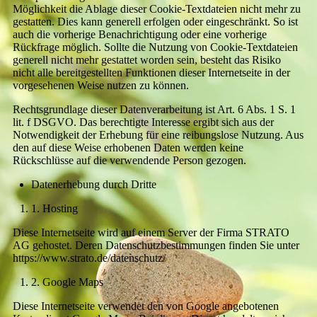
Möglichkeit die Ablage dieser Cookie-Textdateien nicht mehr zu
gestatten. Dies kann generell erfolgen oder eingeschränkt. So ist
auch die vorherige Benachrichtigung oder eine vorherige
Rückfrage möglich. Sollte die Nutzung von Cookie-Textdateien
generell nicht mehr gestattet worden sein, besteht das Risiko
nicht alle bereitgestellten Funktionen dieser Internetseite in der
vorgesehenen Weise nutzen zu können.
Rechtsgrundlage dieser Datenverarbeitung ist Art. 6 Abs. 1 S. 1
lit. f DSGVO. Das berechtigte Interesse ergibt sich aus der
Notwendigkeit der Erhebung für eine reibungslose Nutzung. Aus
den auf diese Weise erhobenen Daten werden keine
Rückschlüsse auf die verwendende Person gezogen.
Datenerhebung durch Dritte
1. Hosting
Diese Internetseite wird auf einem Server der Firma STRATO
AG gehostet. Deren Datenschutzbestimmungen finden Sie unter
https://www.strato.de/datenschutz/
2. Google Maps
Diese Internetseite verwendet den von Google angebotenen