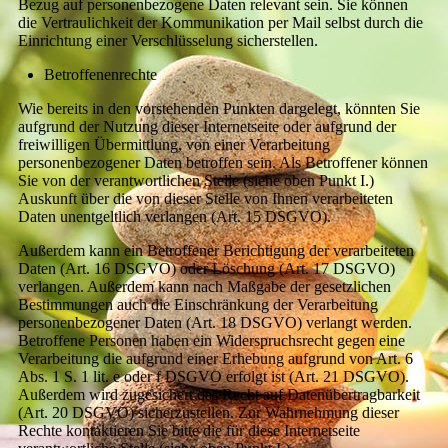
Bezug auf personenbezogene Daten relevant sein. Sie können
die Vertraulichkeit der Kommunikation per Mail selbst durch die
Einrichtung einer Verschlüsselung sicherstellen.
Betroffenenrechte
Wie bereits in den vorstehenden Punkten dargelegt, könnten Sie
aufgrund der Nutzung dieser Internetseite oder aufgrund der
freiwilligen Übermittlung, von einer Verarbeitung
personenbezogener Daten betroffen sein. Als Betroffener können
Sie von der verantwortlichen Stelle (siehe oben Punkt I.)
Auskunft über die von dieser Stelle von Ihnen verarbeiteten
Daten unentgeltlich verlangen (Art. 15 DSGVO).
Außerdem kann ein Betroffener Berichtigung der verarbeiteten
Daten (Art. 16 DSGVO) oder Löschung (Art. 17 DSGVO)
verlangen. Außerdem kann nach Maßgabe der gesetzlichen
Bestimmungen auch die Einschränkung der Verarbeitung
personenbezogener Daten (Art. 18 DSGVO) verlangt werden.
Betroffene Personen haben ein Widerspruchsrecht gegen eine
Verarbeitung die aufgrund einer Erhebung aufgrund von Art. 6
Abs. 1 S. 1 lit. e oder f DSGVO erfolgt ist (Art. 21 DSGVO).
Außerdem wird zugesichert das Recht auf Datenübertragbarkeit
(Art. 20 DSGVO) sicherzustellen. Zur Wahrnehmung dieser
Rechte kontaktieren Sie bitte die für diese Internetseite