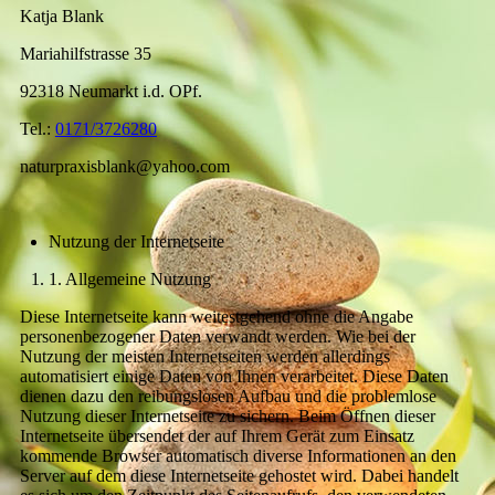
Katja Blank
Mariahilfstrasse 35
92318 Neumarkt i.d. OPf.
Tel.:
0171/3726280
naturpraxisblank@yahoo.com
Nutzung der Internetseite
1. Allgemeine Nutzung
Diese Internetseite kann weitestgehend ohne die Angabe
personenbezogener Daten verwandt werden. Wie bei der
Nutzung der meisten Internetseiten werden allerdings
automatisiert einige Daten von Ihnen verarbeitet. Diese Daten
dienen dazu den reibungslosen Aufbau und die problemlose
Nutzung dieser Internetseite zu sichern. Beim Öffnen dieser
Internetseite übersendet der auf Ihrem Gerät zum Einsatz
kommende Browser automatisch diverse Informationen an den
Server auf dem diese Internetseite gehostet wird. Dabei handelt