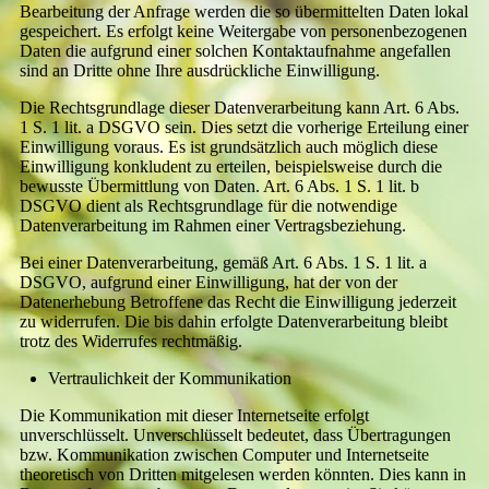
Bearbeitung der Anfrage werden die so übermittelten Daten lokal
gespeichert. Es erfolgt keine Weitergabe von personenbezogenen
Daten die aufgrund einer solchen Kontaktaufnahme angefallen
sind an Dritte ohne Ihre ausdrückliche Einwilligung.
Die Rechtsgrundlage dieser Datenverarbeitung kann Art. 6 Abs.
1 S. 1 lit. a DSGVO sein. Dies setzt die vorherige Erteilung einer
Einwilligung voraus. Es ist grundsätzlich auch möglich diese
Einwilligung konkludent zu erteilen, beispielsweise durch die
bewusste Übermittlung von Daten. Art. 6 Abs. 1 S. 1 lit. b
DSGVO dient als Rechtsgrundlage für die notwendige
Datenverarbeitung im Rahmen einer Vertragsbeziehung.
Bei einer Datenverarbeitung, gemäß Art. 6 Abs. 1 S. 1 lit. a
DSGVO, aufgrund einer Einwilligung, hat der von der
Datenerhebung Betroffene das Recht die Einwilligung jederzeit
zu widerrufen. Die bis dahin erfolgte Datenverarbeitung bleibt
trotz des Widerrufes rechtmäßig.
Vertraulichkeit der Kommunikation
Die Kommunikation mit dieser Internetseite erfolgt
unverschlüsselt. Unverschlüsselt bedeutet, dass Übertragungen
bzw. Kommunikation zwischen Computer und Internetseite
theoretisch von Dritten mitgelesen werden könnten. Dies kann in