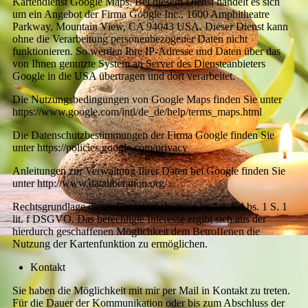
Kartendienst Google Maps. Bei diesem Dienst handelt es sich
um ein Angebot der Firma Google Inc., 1600 Amphitheatre
Parkway, Mountain View, CA 94043 USA. Dieser Dienst kann
ohne die Verarbeitung personenbezogener Daten nicht
funktionieren. So werden Ihre IP-Adresse und Daten über das
von Ihnen genutzte System an Server des Diensteanbieters
Google in die USA übertragen und dort verarbeitet.
Die Nutzungsbedingungen von Google Maps finden Sie unter
https://www.google.com/intl/de_de/help/terms_maps.html
Die Datenschutzbestimmungen der Firma Google finden Sie
unter https://policies.google.com/privacy
Anleitungen zur Verwaltung Ihrer Daten bei Google finden Sie
unter http://www.dataliberation.org/
Rechtsgrundlage dieser Datenverarbeitung ist Art. 6 Abs. 1 S. 1
lit. f DSGVO. Das berechtigte Interesse ergibt sich aus der
hierdurch geschaffenen Möglichkeit dem Betroffenen die
Nutzung der Kartenfunktion zu ermöglichen.
Kontakt
Sie haben die Möglichkeit mit mir per Mail in Kontakt zu treten.
Für die Dauer der Kommunikation oder bis zum Abschluss der